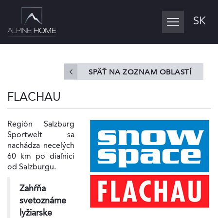
SK
Toggle
navigation
SPÄŤ NA ZOZNAM OBLASTÍ
FLACHAU
Región Salzburg
Sportwelt sa
nachádza necelých
60 km po diaľnici
od Salzburgu.
Zahŕňa
svetoznáme
lyžiarske