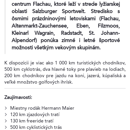
centrum Flachau, ktoré leží v strede lyžiarskej
oblasti Salzburger Sportwelt. Stredisko s
ôsmimi prázdninovými letoviskami (Flachau,
Altenmarkt-Zauchensee, Eben, Filzmoos,
Kleinarl Wagrain, Radstadt, St. Johann-
Alpendorf) ponúka zimné i letné športové
možnosti všetkým vekovým skupinám.
K dispozícii je viac ako 1 000 km turistických chodníkov,
500 km cyklotrás, dva hlavné toky pre plavieb na lodiach,
200 km chodníkov pre jazdu na koni, jazerá, kúpaliská a
veľké množstvo golfových ihrísk.
Zaujímavosti:
Miestny rodák Hermann Maier
120 km zjazdových tratí
130 km freeride tratí
500 km cyklistických trás