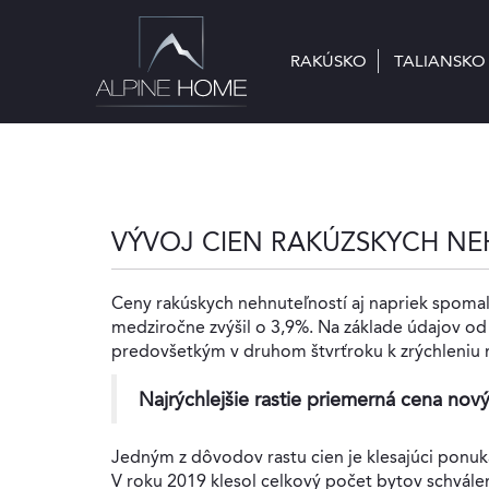
RAKÚSKO
RAKÚSKO
TALIANSKO
TALIANSKO
VÝVOJ CIEN RAKÚZSKYCH NE
Ceny rakúskych nehnuteľností aj napriek spomaľ
medziročne zvýšil o 3,9%. Na základe údajov od
predovšetkým v druhom štvrťroku k zrýchleniu 
Najrýchlejšie rastie priemerná cena nov
Jedným z dôvodov rastu cien je klesajúci ponuka
V roku 2019 klesol celkový počet bytov schvále