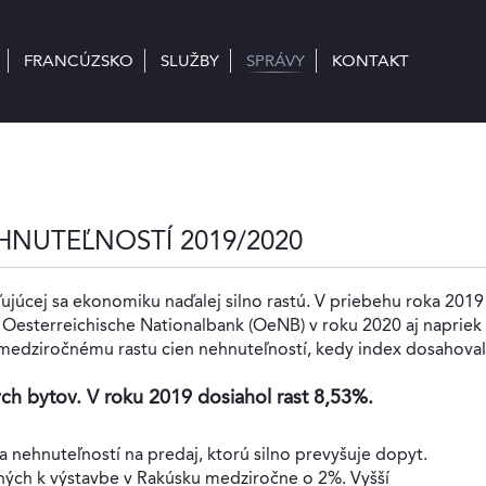
FRANCÚZSKO
FRANCÚZSKO
SLUŽBY
SLUŽBY
SPRÁVY
SPRÁVY
KONTAKT
KONTAKT
HNUTEĽNOSTÍ 2019/2020
ujúcej sa ekonomiku naďalej silno rastú. V priebehu roka 2019
 Oesterreichische Nationalbank (OeNB) v roku 2020 aj napriek
medziročnému rastu cien nehnuteľností, kedy index dosahova
ých bytov. V roku 2019 dosiahol rast 8,53%.
 nehnuteľností na predaj, ktorú silno prevyšuje dopyt.
ných k výstavbe v Rakúsku medziročne o 2%. Vyšší