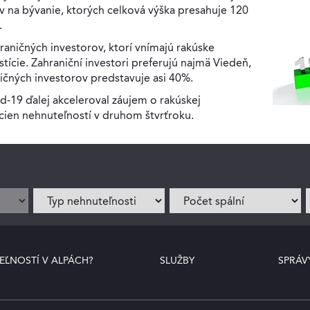
 na bývanie, ktorých celková výška presahuje 120
.
hraničných investorov, ktorí vnímajú rakúske
tície. Zahraniční investori preferujú najmä Viedeň,
ičných investorov predstavuje asi 40%.
d-19 ďalej akceleroval záujem o rakúskej
cien nehnuteľností v druhom štvrťroku.
EĽNOSTÍ V ALPÁCH?
SLUŽBY
SPRÁV