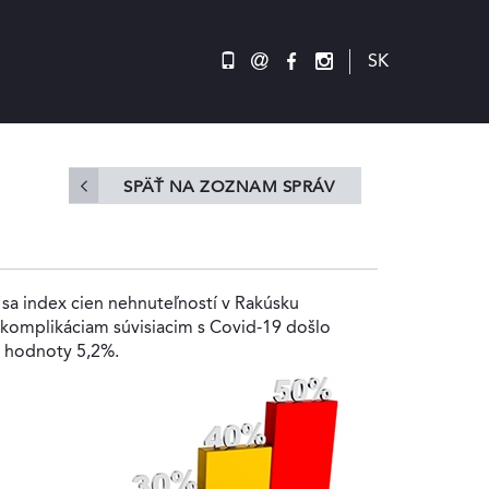
@
SK
SPÄŤ NA ZOZNAM SPRÁV
 sa index cien nehnuteľností v Rakúsku
 komplikáciam súvisiacim s Covid-19 došlo
l hodnoty 5,2%.