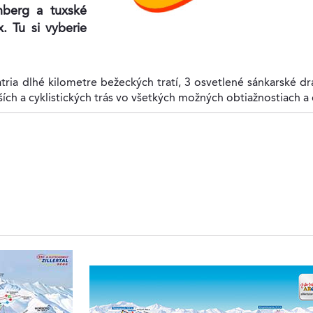
nberg a tuxské
. Tu si vyberie
ria dlhé kilometre bežeckých tratí, 3 osvetlené sánkarské d
eších a cyklistických trás vo všetkých možných obtiažnostiach a 