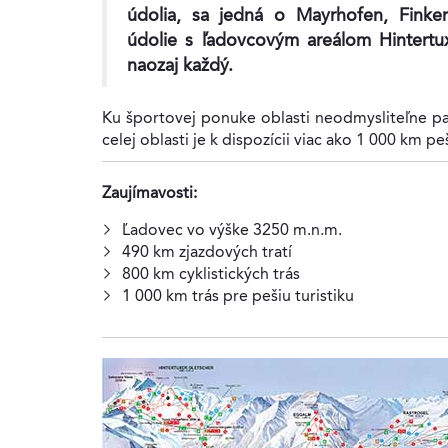
údolia, sa jedná o Mayrhofen, Finke
údolie s ľadovcovým areálom Hintertux
naozaj každý.
Ku športovej ponuke oblasti neodmysliteľne pat
celej oblasti je k dispozícii viac ako 1 000 km p
Zaujímavosti:
Ľadovec vo výške 3250 m.n.m.
490 km zjazdových tratí
800 km cyklistických trás
1 000 km trás pre pešiu turistiku