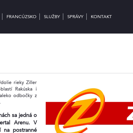
FRANCÚZSKO
FRANCÚZSKO
SLUŽBY
SLUŽBY
SPRÁVY
SPRÁVY
KONTAKT
KONTAKT
dolie rieky Ziller
blastí Rakúska i
ďaleko odbočky z
.
ohách sa jedná o
ertal Arenu. V
lí na postranné