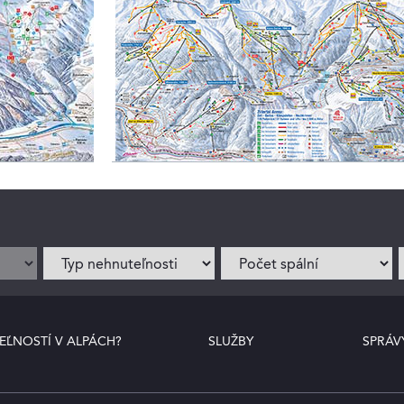
EĽNOSTÍ V ALPÁCH?
SLUŽBY
SPRÁV