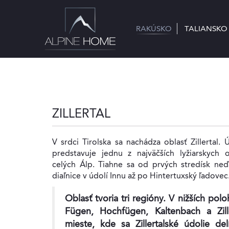
RAKÚSKO
RAKÚSKO
TALIANSKO
TALIANSKO
ZILLERTAL
V srdci Tirolska sa nachádza oblasť Zillertal. Ú
predstavuje jednu z najväčších lyžiarskych o
celých Álp. Tiahne sa od prvých stredísk ne
diaľnice v údolí Innu až po Hintertuxský ľadovec
Oblasť tvoria tri regióny. V nižších pol
Fügen, Hochfügen, Kaltenbach a Zill
mieste, kde sa Zillertalské údolie de